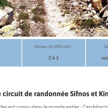
Niveau de difficulté :
Ta
2 à 3
su
 circuit de randonnée Sifnos et K
des est connu dans le monde entier : l’architect