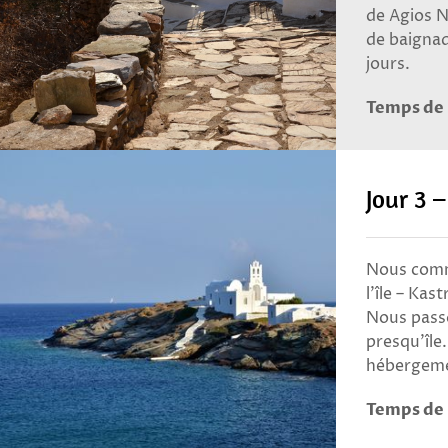
de Agios Ni
de baignad
jours.
Temps de 
Jour 3 –
Nous comme
l’île – Ka
Nous passo
presqu’île
hébergeme
Temps de 