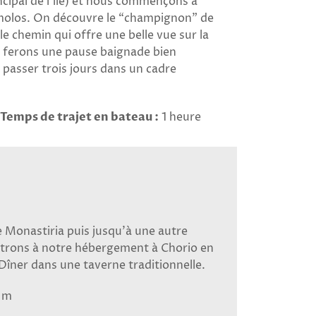
ncipal de l’île) et nous commençons à
imolos. On découvre le “champignon” de
le chemin qui offre une belle vue sur la
us ferons une pause baignade bien
passer trois jours dans un cadre
Temps de trajet en bateau :
1 heure
de Monastiria puis jusqu’à une autre
rentrons à notre hébergement à Chorio en
 Dîner dans une taverne traditionnelle.
 m