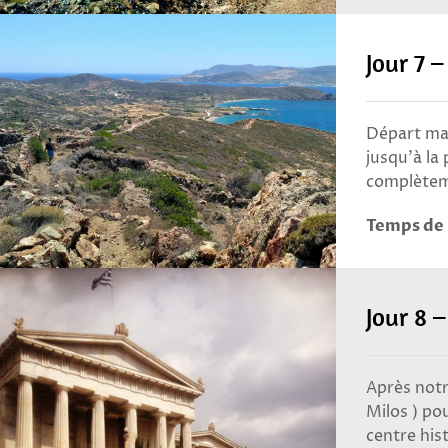
Jour 7 
Départ mat
jusqu’à la
complèteme
Temps de 
Jour 8 
Après notr
Milos ) pou
centre his