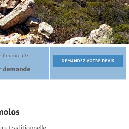
rif du circuit:
DEMANDEZ VOTRE DEVIS
r demande
imolos
ure traditionnelle,