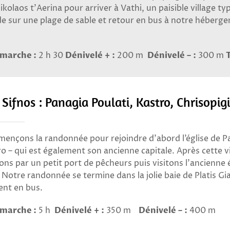
kolaos t’Aerina pour arriver à Vathi, un paisible village ty
e sur une plage de sable et retour en bus à notre héberg
marche :
2 h 30
Dénivelé + :
200 m
Dénivelé – :
300 m
 Sifnos : Panagia Poulati, Kastro, Chrisopigi
nçons la randonnée pour rejoindre d’abord l’église de Pana
stro – qui est également son ancienne capitale. Après cette 
ns par un petit port de pêcheurs puis visitons l’ancienne é
. Notre randonnée se termine dans la jolie baie de Platis Gi
nt en bus.
marche :
5 h
Dénivelé + :
350 m
Dénivelé – :
400 m