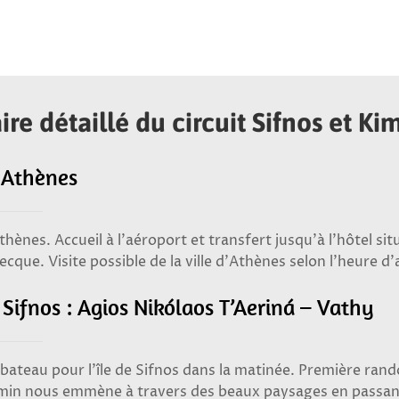
aire détaillé du circuit Sifnos et Ki
– Athènes
hènes. Accueil à l’aéroport et transfert jusqu’à l’hôtel sit
ecque. Visite possible de la ville d’Athènes selon l’heure d’
 Sifnos : Agios Nikólaos T’Aeriná – Vathy
bateau pour l’île de Sifnos dans la matinée. Première rando
in nous emmène à travers des beaux paysages en passant pa