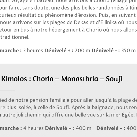
ourt voyage en bateau, nous arrivons à Chorio (village pri
ur faire, sans doute, une des plus belles randonnées à K
 curieux résultat du phénomène d’érosion. Puis, en suivant 
nous arrivons sur les plages de Dekas et d’Ellinika où no
etour en bus à notre hébergement à Chorio où nous allons 
 traditionnel.
marche :
3 heures
Dénivelé + :
200 m
Dénivelé – :
350 m
– Kimolos : Chorio – Monasthria – Soufi
ied de notre pension familiale pour aller jusqu’à la plage 
re plus isolée, à celle de Soufi. Après la baignade, nous 
 autre joli chemin qui offre une belle vue sur la mer Égée.
marche :
4 heures
Dénivelé + :
400 m
Dénivelé – :
400