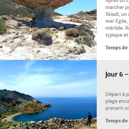
Après un c
marcher po
Skiadi, un
mer Égée, 
méritée. R
typique et
Temps de 
Jour 6 
Départ à p
plage enco
prenant un
Temps de 