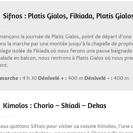
 Sifnos : Platis Gialos, Fikiada, Platis Gialo
nçons la journée de Platis Gialos, point de départ d’une
 la marche par une montée jusqu’à la chapelle de prophè
 plage isolée de Fikiada où nous ferons une pause baignade
balade en balcon, nous rentrons à Platis Gialos où nous pre
ent.
marche :
4 h 30
Dénivelé + :
400 m
Dénivelé – :
400 m
– Kimolos : Chorio – Skiadi – Dekas
ous quittons Sifnos pour visiter sa voisine Kimolos, l’une 